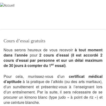
Aller
au
Toggl
contenu
navig
principal
Cours d’essai gratuits
Nous serons heureux de vous recevoir
à tout moment
dans l’année
pour
2 cours d’essai (il est accordé 2
cours d’essai par personne et sur un délai maximum
er
de 30 jours à compter du 1
essai)
.
Pour cela, munissez-vous d’un
certificat médical
d’aptitude
à la pratique de l’aïkido (ou des arts martiaux),
d’un survêtement et présentez-vous à l’enseignant lors
d’un entraînement. Par la suite, il sera nécessaire de se
procurer un kimono blanc (type judo « à point de riz ») et
une ceinture blanche.